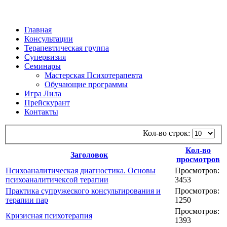
Главная
Консультации
Терапевтическая группа
Супервизия
Семинары
Мастерская Психотерапевта
Обучающие программы
Игра Лила
Прейскурант
Контакты
Кол-во строк:
Кол-во
Заголовок
просмотров
Психоаналитическая диагностика. Основы
Просмотров:
психоаналитичексой терапии
3453
Практика супружеского консультирования и
Просмотров:
терапии пар
1250
Просмотров:
Кризисная психотерапия
1393